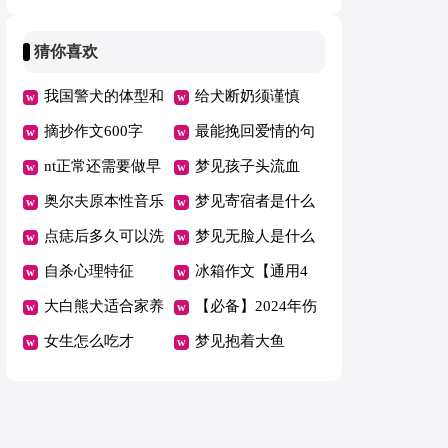
语句汇编78句
理短句汇总85句
猜你喜欢
我国警犬的体型和
给犬断奶须谨慎
饲养
摘抄作文600字
最能挽回爱情的句
nt正常还需要做早
子都有哪些
梦见孩子头流血
唐吗
奥尔夫原本性音乐
梦见寄宿者是什么
教育的原理是什么
点痣后多久可以洗
意思？
梦见无脸人是什么
脸
自杀心理特征
意思？
冰箱作文【通用4
大白熊犬适合家养
篇】
【必备】2024年伤
吗？
女生怎么吃才
心的语录集锦30条
梦见抱着大鱼
能“享瘦”一夏