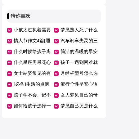
理语句集锦40条
编41句
微信合集30句
猜你喜欢
小孩太过执着需要
梦见熟人死了什么
去看医生吗
情人节作文4篇[通
预兆
汽车刹车失灵的三
用]
什么时候给孩子离
大主因及紧急应急
简洁的温暖的早安
乳比较好
什么星座男最花心
技巧
心语语录大合集53
孩子一遇到困难就
又幼稚
女士站姿常见的有
条
想放弃，父母怎么
月经杯型号怎么选
哪些
[必备]生活的点滴
帮他？
流行个性早安心语
作文3篇
孩子学不会、记不
汇总125句精选
女人梦见自己的母
住是什么原因
如何给孩子选择一
亲
梦见自己哭是什么
个合适的小伙伴？
意思啊