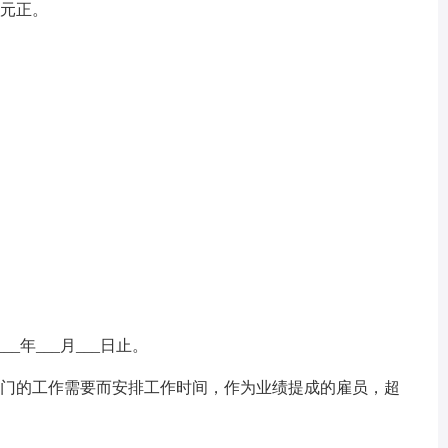
_元正。
___年___月___日止。
部门的工作需要而安排工作时间，作为业绩提成的雇员，超