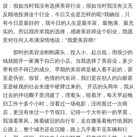
设：假如当时我没有选择美容行业，假如当时我没有义无
反顾地投身这个行业，今日又会是怎样的呢?我确信，只
有今日是最好的'，我今日的人生是最丰富、最饱满、最充
实的。所以我庆幸我的选择，感谢美容师这个职业，我愿
意对任何人布满深情地说："我爱美容师!'
那时的美容业刚刚露头，投入小、起点低，用很少的
钱就能开一家属于自己的小店。当我选择了美容业，多少
带有些不得已的成分。早期的美容师是被人看不起的，甚
至是伪劣、假冒、色情的代名词，我们是在别人的白眼甚
至是岐视的社会夹缝中硬撑过来的。 开店的头两年，我从
过去的伴侣圈子里消逝了，埋着头，咬着牙，每天早起晚
归工作十多个小时，没看过一场电影，没闲逛过一次商
店，更没有休过一个节假日。记得一个大年初一的早晨，
我顶着寒风，推着破旧的自行车，走在撒落着炮竹纸屑的
公路上，整个城市还在沉睡，路上几乎看不见车辆和行