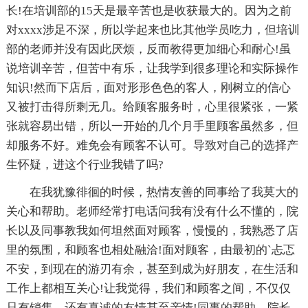
长!在培训部的15天是最辛苦也是收获最大的。因为之前
对xxxx涉足不深，所以学起来也比其他学员吃力，但培训
部的老师并没有因此厌烦，反而教得更加细心和耐心!虽
说培训辛苦，但苦中有乐，让我学到很多理论和实际操作
知识!然而下店后，面对形形色色的客人，刚树立的信心
又被打击得所剩无几。给顾客服务时，心里很紧张，一紧
张就容易出错，所以一开始的几个月手里顾客虽然多，但
却服务不好。难免会有顾客不认可。导致对自己的选择产
生怀疑，进这个行业我错了吗?
在我犹豫徘徊的时候，热情友善的同事给了我莫大的
关心和帮助。老师经常打电话问我有没有什么不懂的，院
长以及同事教我如何坦然面对顾客，慢慢的，我熟悉了店
里的氛围，和顾客也相处融洽!面对顾客，由最初的`忐忑
不安，到现在的游刃有余，甚至到成为好朋友，在生活和
工作上都相互关心!让我觉得，我们和顾客之间，不仅仅
只有销售，还有真诚的友情甚至亲情!同事的帮助，院长