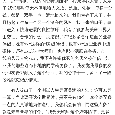
人，那一瞬间，我的内心特别酸楚，我觉得我太苦，太累
了 我们那时每天不停地给人文眉、洗脸、化妆，每挣一分
钱，都是一双手一点一滴地换来的。我们生存下来了，并
且扬起了生命一个又一个漂亮的风帆。接下来的日子，事
业进入了快速进展的良性循环，我有了很多与美容业界人
士交往、合作的机会，我结识了许很多多各个层面的业界
伴侣，既有xxx这样的"腕'级伴侣，也有xxx这些业界中流
砥柱，还有xxx这些大师们，也有那些活跃在各省、市一
线的风云人物xxx，我还有许多优秀的名店名校伴侣，如
xx我的那些遍布各地的同学就更多了。我发觉我最多的友
情和友爱都融入了这个行业，我的心结千千，留下了一段
段难以忘记的情意。
有人提出了一个测试人生是否美满的方法：你可以算
一算，当你离开这个世界时，是不是有10个、20个甚至多
一点的人真诚地为你送行。我想我会有的，而这些人多半
就是来自业界的伴侣。"我爱美容师'这个浓郁情结，更多