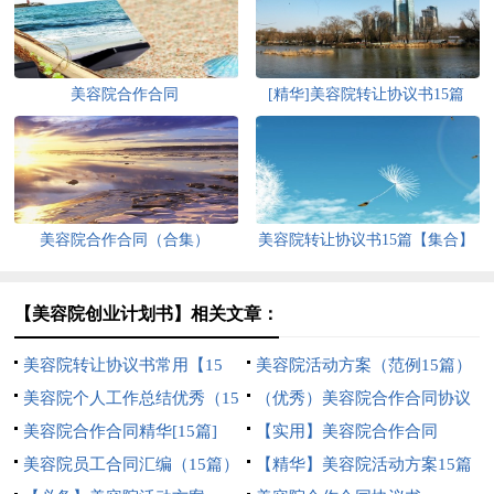
美容院合作合同
[精华]美容院转让协议书15篇
美容院合作合同（合集）
美容院转让协议书15篇【集合】
【美容院创业计划书】相关文章：
美容院转让协议书常用【15
美容院活动方案（范例15篇）
篇】
美容院个人工作总结优秀（15
（优秀）美容院合作合同协议
篇）
美容院合作合同精华[15篇]
书
【实用】美容院合作合同
美容院员工合同汇编（15篇）
【精华】美容院活动方案15篇