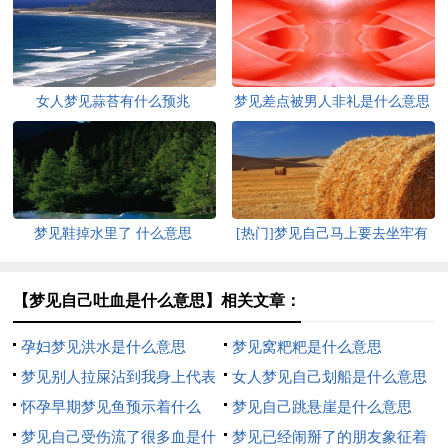
女人梦见蒜苔有什么预兆
梦见差点被男人非礼是什么意思
梦见鞋掉水里了 什么意思
[热门]梦见自己马上要去坐牢有
什么征兆
【梦见自己吐血是什么意思】相关文章：
孕妇梦见洪水是什么意思
梦见窝粑粑是什么意思
梦见别人拉屎沾到我身上代表
女人梦见自己划船是什么意思
什么
怀孕早期梦见鱼预示着什么
梦见自己跳悬崖是什么意思
梦见自己受伤流了很多血是什
梦见已经闹掰了的朋友象征着