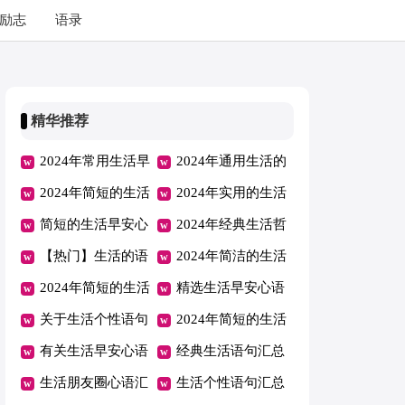
励志
语录
精华推荐
2024年常用生活早
2024年通用生活的
安心语集合42句
2024年简短的生活
语句汇总75条
2024年实用的生活
的语句摘录70条
简短的生活早安心
早安心语朋友圈锦
2024年经典生活哲
语朋友圈汇编35条
【热门】生活的语
集60条
理语句汇编68句
2024年简洁的生活
句集合90句
2024年简短的生活
的语句88条
精选生活早安心语
早安心语朋友圈汇
关于生活个性语句
朋友圈大集合53句
2024年简短的生活
总52句
大全（精选180
有关生活早安心语
的语句合集45条
经典生活语句汇总
句）
合集48句
生活朋友圈心语汇
190句精选
生活个性语句汇总