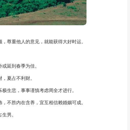
顺，尊重他人的意见，就能获得大好时运。
外或延到春季为佳。
财，夏占不利财。
乐极生悲，事事谨慎考虑周全才进行。
饰，不胜内在含养，宜互相信赖婚姻可成。
占生男。