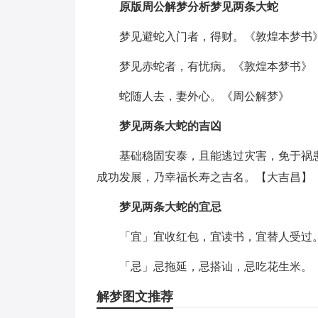
原版周公解梦分析梦见两条大蛇
梦见避蛇入门者，得财。《敦煌本梦书
梦见赤蛇者，有忧病。《敦煌本梦书》
蛇随人去，妻外心。《周公解梦》
梦见两条大蛇的吉凶
基础稳固安泰，且能逃过灾害，免于祸
成功发展，乃幸福长寿之吉名。【大吉昌】
梦见两条大蛇的宜忌
「宜」宜收红包，宜读书，宜替人受过
「忌」忌拖延，忌搭讪，忌吃花生米。
解梦图文推荐