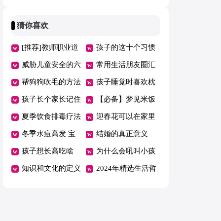
总80句精选
（通用100句）
猜你喜欢
[推荐]教师职业道
孩子的这十个习惯
德心得体会15篇
威胁儿童安全的六
太重要了
常用生活朋友圈汇
大隐患
帮狗狗吹毛的方法
总90句精选
孩子睡觉时喜欢枕
孩子长个家长记住
胳膊易致牙齿不齐
【必备】梦见米饭
什么才靠谱
夏季饮食排毒疗法
是什么意思
迎春花可以在家里
有效轻松去湿毒
冬季水痘高发 宝
养吗
结婚的真正意义
宝水痘护理注意5
孩子想长高吃啥
为什么会吼叫小孩
要点
最“给力”
知识和文化的定义
孩子对吼叫会感到
2024年精选生活哲
是什么
麻木吗
理短句锦集98条