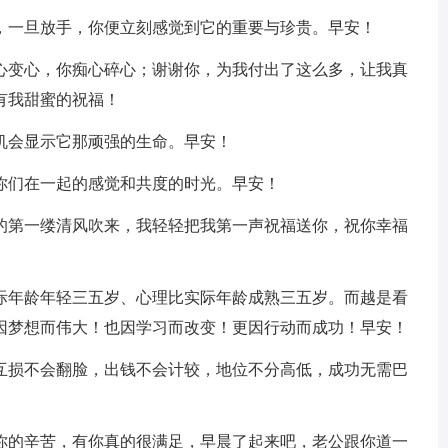
道，一旦放手，你便立刻感觉到它的重要与珍贵。早安！
花心变心，你痴心碎心；谢谢你，为我付出了这么多，让我真
有我甜蜜的祝福！
机会显示它那顽强的生命。早安！
你们在一起的感觉和共度的时光。早安！
煦的第一缕清风吹来，我轻轻把我第一声祝福送你，祝你幸福
实际年龄年轻三五岁、心理比实际年龄成熟三五岁。而越是看
因梦想而伟大！也因学习而改变！更因行动而成功！早安！
：互损不会翻脸，出钱不会计较，地位不分高低，成功无需巴
道你的辛苦，有你真的很满足，早晨了起来吧，老公跟你道一