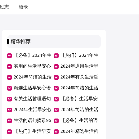
励志
语录
精华推荐
【必备】2024年生
【热门】2024年生
活早安心语大集合
实用的生活早安心
活早安心语QQ22
2024年通用生活早
53条
语集锦61条
2024年简洁的生活
条
安心语QQ汇编39
2024年有关生活哲
早安心语朋友圈合
精选生活早安心语
句
理语句集锦37条
2024年简洁的生活
集62条
微信大集合57条
有关生活哲理语句
的语句合集58条
【必备】生活早安
汇编66句
2024年生活早安心
心语微信47句
2024年简洁的生活
语QQ汇总60句
生活的语句摘录96
早安心语朋友圈57
【必备】生活的语
条
【热门】生活早安
条
句锦集75句
2024年精选生活哲