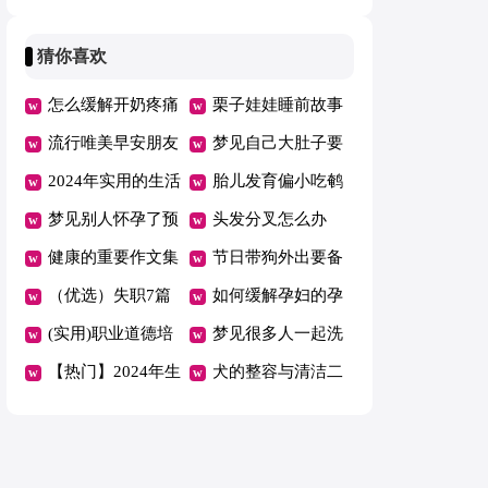
心语大集合60句
理语句48条
猜你喜欢
怎么缓解开奶疼痛
栗子娃娃睡前故事
流行唯美早安朋友
梦见自己大肚子要
圈大全185句精选
2024年实用的生活
生了代表什么预兆
胎儿发育偏小吃鹌
早安心语QQ集合
梦见别人怀孕了预
鹑蛋可以吗
头发分叉怎么办
69句
示什么
健康的重要作文集
节日带狗外出要备
锦(3篇)
（优选）失职7篇
足干粮
如何缓解孕妇的孕
(实用)职业道德培
吐反应情况
梦见很多人一起洗
训心得体会15篇
【热门】2024年生
澡
犬的整容与清洁二
活早安心语集合40
梳毛
条