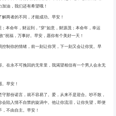
力加油，我们还有希望哦！
了解两者的不同，才能成功。早安！
运照；本命年，财运到，"穿"如意，财源茂；本命年，幸运
"收"祝福，万事好。早安，愿你有个美好一天！
轻易控制你的情绪，前一刻让你哭，下一刻又会让你笑。早
纵容。在永不可挽回的无常里，我渴望相信有一个男人会永无
愿。早安！
还坚守那份诺言，就不容易了。爱，从来不是迎合。吵不散，
你会陷入情不自禁的旋涡中。他让你流泪，让你失望，即便
手，不由自主。早安！