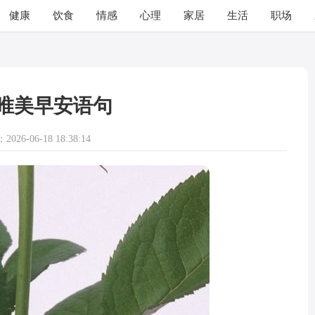
健康
饮食
情感
心理
家居
生活
职场
唯美早安语句
026-06-18 18:38:14