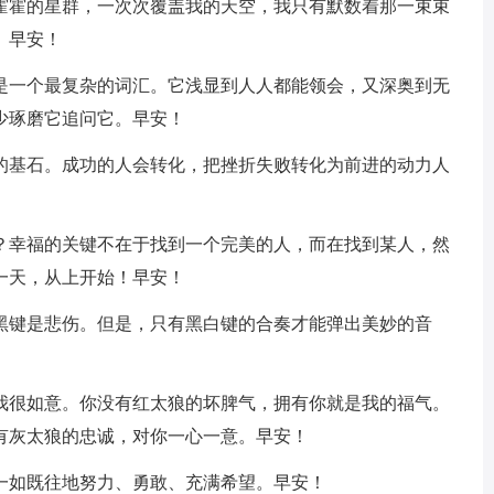
芒霍霍的星群，一次次覆盖我的天空，我只有默数着那一束束
。早安！
又是一个最复杂的词汇。它浅显到人人都能领会，又深奥到无
少琢磨它追问它。早安！
步的基石。成功的人会转化，把挫折失败转化为前进的动力人
我？幸福的关键不在于找到一个完美的人，而在找到某人，然
一天，从上开始！早安！
，黑键是悲伤。但是，只有黑白键的合奏才能弹出美妙的音
你我很如意。你没有红太狼的坏脾气，拥有你就是我的福气。
有灰太狼的忠诚，对你一心一意。早安！
你一如既往地努力、勇敢、充满希望。早安！