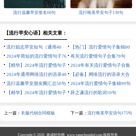
流行温馨早安签名60句
流行唯美早安句子130句
【流行早安心语】相关文章：
流行励志早安短句（通用40
【热门】流行爱情句子集锦80
句）
2024年简短的流行爱情句子76
条
有关流行爱情句子合集78句
条
【精华】2024年流行爱情句子
2024年有关流行爱情句子合集
集锦96句
2024年通用网络流行的语录40
90条
【必备】网络流行的语录大合
句
流行温馨早安朋友圈汇总50句
集73条
2024年流行爱情句子集锦99句
【精华】2024年流行爱情句子
薛之谦流行的歌词10句
40句
上一篇：
衣服代销合同模板
下一篇：
流行唯美早安语句175句
精选
Copyright © 2026
扬成时尚网
www.yangchengled.com 版权所有