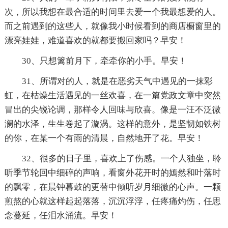
次，所以我想在最合适的时间里去爱一个我最想爱的人。
而之前遇到的这些人，就像我小时候看到的商店橱窗里的
漂亮娃娃，难道喜欢的就都要搬回家吗？早安！
30、只想篱前月下，牵牵你的小手。早安！
31、所谓对的人，就是在恶劣天气中遇见的一抹彩
虹，在枯燥生活遇见的一丝欢喜，在一篇党政文章中突然
冒出的尖锐论调，那样令人回味与欣喜。像是一汪不泛微
澜的水泽，生生卷起了漩涡。这样的意外，是坚韧如铁树
的你，在某一个有雨的清晨，自然地开了花。早安！
32、很多的日子里，喜欢上了伤感。一个人独坐，聆
听季节轮回中细碎的声响，看窗外花开时的嫣然和叶落时
的飘零，在晨钟暮鼓的更替中倾听岁月细微的心声。一颗
煎熬的心就这样起起落落，沉沉浮浮，任疼痛灼伤，任思
念蔓延，任泪水涌流。早安！