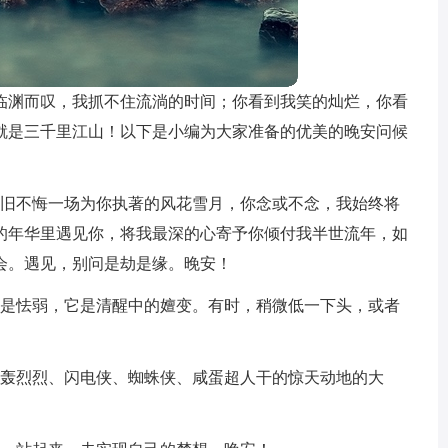
临渊而叹，我抓不住流淌的时间；你看到我笑的灿烂，你看
就是三千里江山！以下是小编为大家准备的优美的晚安问候
依旧不悔一场为你执著的风花雪月，你念或不念，我始终将
的年华里遇见你，将我最深的心寄予你倾付我半世流年，如
会。遇见，别问是劫是缘。晚安！
不是怯弱，它是清醒中的嬗变。有时，稍微低一下头，或者
轰轰烈烈、闪电侠、蜘蛛侠、咸蛋超人干的惊天动地的大