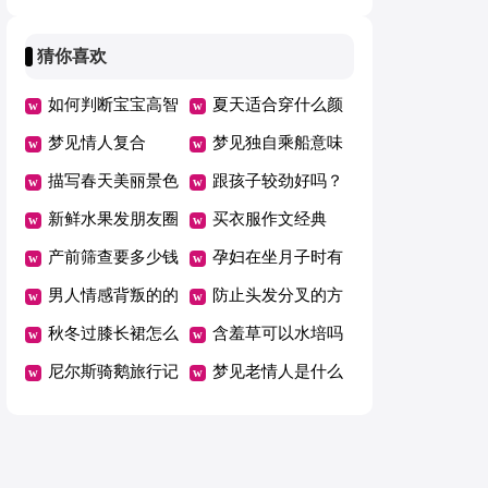
心语锦集43条
QQ大集合63条
猜你喜欢
如何判断宝宝高智
夏天适合穿什么颜
商
梦见情人复合
色胸罩
梦见独自乘船意味
描写春天美丽景色
着什么？
跟孩子较劲好吗？
的句子短句
新鲜水果发朋友圈
再有能耐又能走多
买衣服作文经典
的配文
产前筛查要多少钱
远？
【5篇】
孕妇在坐月子时有
男人情感背叛的的
哪些食物最好不要
防止头发分叉的方
表现
秋冬过膝长裙怎么
吃
法
含羞草可以水培吗
搭配鞋子
尼尔斯骑鹅旅行记
梦见老情人是什么
读后感300字
意思