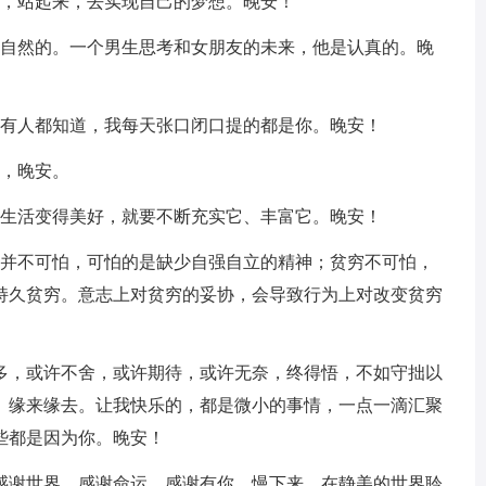
来，站起来，去实现自己的梦想。晚安！
很自然的。一个男生思考和女朋友的未来，他是认真的。晚
所有人都知道，我每天张口闭口提的都是你。晚安！
记，晚安。
使生活变得美好，就要不断充实它、丰富它。晚安！
穷并不可怕，可怕的是缺少自强自立的精神；贫穷不可怕，
持久贫穷。意志上对贫穷的妥协，会导致行为上对改变贫穷
良多，或许不舍，或许期待，或许无奈，终得悟，不如守拙以
、缘来缘去。让我快乐的，都是微小的事情，一点一滴汇聚
些都是因为你。晚安！
，感谢世界，感谢命运，感谢有你，慢下来，在静美的世界聆