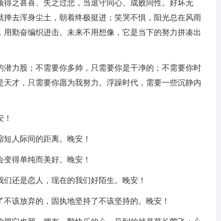
无须得之甚喜、失之过悲，当退守同心、成败同性。好坏无
就掸去浑身尘土，朝着终极挺进；笑哭不惧，阳光总在风雨
，用勤奋编织进击。未来不用想像，它是当下的努力拼凑出
钱的潜力股；不需要你多帅，只需要你是干净的；不需要你时
是天才，只需要你愿为我努力。浮躁时代，需要一些沉静内
安！
缩短人际间的距离。晚安！
会变得单纯而美好。晚安！
秒我们还是恋人，现在的我们好陌生。晚安！
弃了不该放弃的，固执地坚持了不该坚持的。晚安！