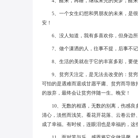
4、醒来，再睡，继续未完的美梦；醒
5、一个女生幻想和男朋友的未来，是
安！
6、没人知道，我有多喜欢你，但身边
7、做个潇洒的人，往事不提，后事不
8、生活的美就在于它的丰富多彩，要
9、贫穷天注定，是无法去改变的：贫
可怕的是遇难而退或甘愿平庸、贫穷而导致
的放弃，最终会让贫穷伴随一生。晚安！
10、无数的相遇，无数的别离，伤感
清心，淡然而浅笑。看花开花落、云卷云舒
成了幸福。有时候，连眼泪也是幸福的，这
11、面对苦与乐，感恩将它化做温馨