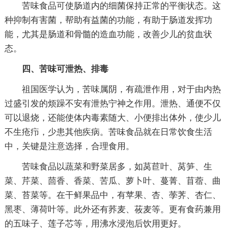
苦味食品可使肠道内的细菌保持正常的平衡状态。这
种抑制有害菌，帮助有益菌的功能，有助于肠道发挥功
能，尤其是肠道和骨髓的造血功能，改善少儿的贫血状
态。
四、苦味可泄热、排毒
祖国医学认为，苦味属阴，有疏泄作用，对于由内热
过盛引发的烦躁不安有泄热宁神之作用。泄热、通便不仅
可以退烧，还能使体内毒素随大、小便排出体外，使少儿
不生疮疖，少患其他疾病。苦味食品就在日常饮食生活
中，关键是注意选择，合理食用。
苦味食品以蔬菜和野菜居多，如莴苣叶、莴笋、生
菜、芹菜、茴香、香菜、苦瓜、萝卜叶、蔓菁、苜蓿、曲
菜、苔菜等。在干鲜果品中，有苹果、杏、荸荠、杏仁、
黑枣、薄荷叶等。此外还有荞麦、莜麦等。更有食药兼用
的五味子、莲子芯等，用沸水浸泡后饮用更好。