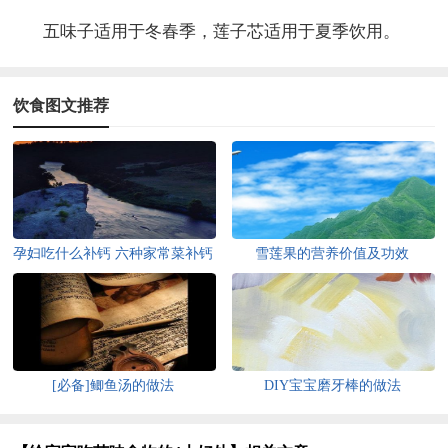
五味子适用于冬春季，莲子芯适用于夏季饮用。
饮食图文推荐
孕妇吃什么补钙 六种家常菜补钙
雪莲果的营养价值及功效
效果好
[必备]鲫鱼汤的做法
DIY宝宝磨牙棒的做法