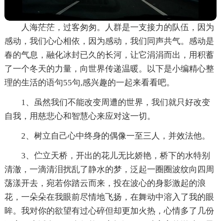
人海茫茫，过客匆匆。人群是一支接力的队伍，因为
感动，我们心心相依，因为感动，我们同声共气。感动是
春的气息，融化冰封已久的长河，让它涓涓而出，用积蓄
了一个冬天的力量，向世界传递温暖。以下是小编精心整
理的生活的语句55句,感兴趣的一起来看看吧。
1、虽然我们不能改变周遭的世界，我们就只好改变
自我，用慈悲心和智慧心来应对这一切。
2、树立自己心中终身的偶像一至三人，并效法他。
3、伫立天桥，开出的花儿无比娇艳，桥下的水特别
清澈，一滴清泪扰乱了静水的梦，泛起一圈圈波纹向四周
荡漾开去，宛若你踏云而来，投在波心的身影激起的浪
花，一朵朵在我眼前尽情地飞扬，在舞动中溶入了我的眼
眸。我对你的欲望有过心碎但却更加火热，心情多了几份