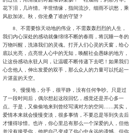
花下泪，几许情。半世情缘，指间流沙。细雨不识愁，乘
风欲加浓。秋，你沧桑了谁的守望？
8、不需要惊天动地的伟业，不需轰轰烈烈的人生，
我们内心深处的感动就像绵绵不断的春雨，将沉睡一冬的
万物叫醒，洗涤我们的灵魂。打开人们心灵的天窗，给心
底以光亮，点亮世人心中的无知，唤醒社会愚昧的地方，
让这份感动永驻人间，让温暖不断传递下去吧！如果我们
心念他人，伸出发爱的双手，那么众人的力量可以托起一
片湛蓝的天空。
9、慢慢地，分手，很平静，没有任何争吵。只是过
了一段时间后，偶尔想起这段回忆，感觉还是开心多一
点。于是，又偷偷地来到曾经写满对方的空间……其实，
爱情本来就会慢慢变淡，很多事情，不要总是等到失去后
才懂得珍惜。也许，你心里总有那么一个深爱的人，但他
并没有接受你，他把自己变成了你心中永远的遗憾。但你