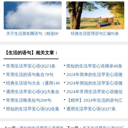
关于生活朋友圈语句（精选60
经典生活哲理语句汇编95条
句）
【生活的语句】相关文章：
常用生活早安心语QQ23条
简短的生活早安心语摘录48条
常用生活的语句集合78句
2024年简单的生活早安心语微
经典生活语句大全（通用140
信大汇总59条
2024年简短的生活早安心语微
句）
通用生活早安心语QQ大集合
信汇编40句
2024年常用生活早安心语微信
52句
常用生活唯美短句200句
24句
【精华】2024年生活的语句汇
简短的生活早安心语QQ合集
编57条
通用生活早安心语QQ37条
61条