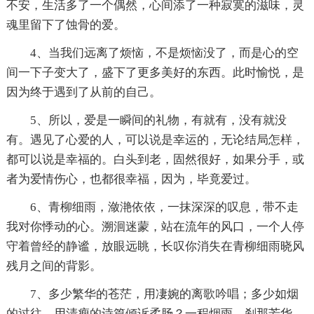
不安，生活多了一个偶然，心间添了一种寂寞的滋味，灵
魂里留下了蚀骨的爱。
4、当我们远离了烦恼，不是烦恼没了，而是心的空
间一下子变大了，盛下了更多美好的东西。此时愉悦，是
因为终于遇到了从前的自己。
5、所以，爱是一瞬间的礼物，有就有，没有就没
有。遇见了心爱的人，可以说是幸运的，无论结局怎样，
都可以说是幸福的。白头到老，固然很好，如果分手，或
者为爱情伤心，也都很幸福，因为，毕竟爱过。
6、青柳细雨，潋滟依依，一抹深深的叹息，带不走
我对你悸动的心。溯洄迷蒙，站在流年的风口，一个人停
守着曾经的静谧，放眼远眺，长叹你消失在青柳细雨晓风
残月之间的背影。
7、多少繁华的苍茫，用凄婉的离歌吟唱；多少如烟
的过往，用清瘦的诗篇倾诉柔肠？一程烟雨，刹那芳华。