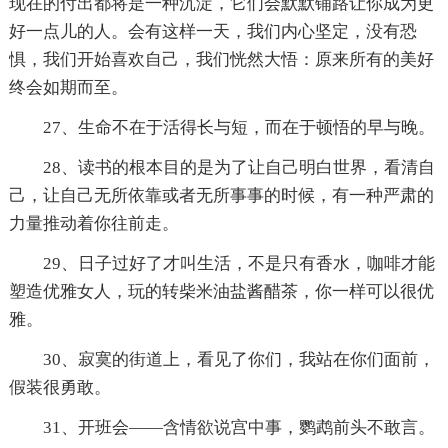
现在的付出都将是一种沉淀，它们会默默铺路让你成为更
好一点儿的人。会有这样一天，我们内心坚定，没有恐
惧，我们开始喜欢自己，我们恍然大悟：原来所有的美好
终会如期而至。
27、生命不在于活得长与短，而在于顿悟的早与晚。
28、读书的根本目的是为了让自己明白世界，看清自
己，让自己无所依靠或者无所事事的时候，有一种严肃的
力量推动着你往前走。
29、日子过好了才叫生活，不是只有香水，咖啡才能
塑造优雅女人，玩的转柴米油盐酱醋茶，你一样可以很优
雅。
30、寂寞的街道上，看见了你们，我站在你们面前，
假装很勇敢。
31、开班会——含情欲说宫中事，鹦鹉前头不敢言。