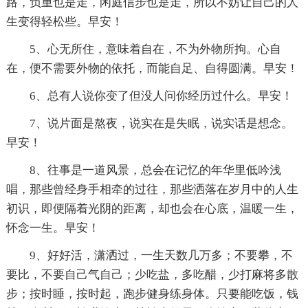
路，负重也是走，闲庭信步也是走，所以不妨让自己的人
生变得轻松些。早安！
5、心无所住，意味着自在，不为外物所拘。心自
在，便不需要外物的依托，而能自足、自得圆满。早安！
6、总有人说你变了但没人问你经历过什么。早安！
7、说片面是熬夜，说实在是失眠，说实话是想念。
早安！
8、往事是一道风景，总会在记忆的年华里低吟浅
唱，那些曾经身手相牵的过往，那些洒落在岁月中的人生
初识，即便隔着光阴的距离，却也会在心底，温暖一生，
怀念一生。早安！
9、好好活，潇洒过，一生天数几万多；不要攀，不
要比，不要自己气自己；少吃盐，多吃醋，少打麻将多散
步；按时睡，按时起，跑步健身练身体。只要能吃饭，钱