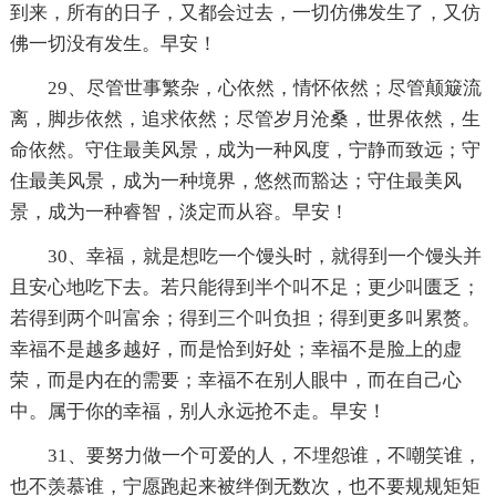
到来，所有的日子，又都会过去，一切仿佛发生了，又仿
佛一切没有发生。早安！
29、尽管世事繁杂，心依然，情怀依然；尽管颠簸流
离，脚步依然，追求依然；尽管岁月沧桑，世界依然，生
命依然。守住最美风景，成为一种风度，宁静而致远；守
住最美风景，成为一种境界，悠然而豁达；守住最美风
景，成为一种睿智，淡定而从容。早安！
30、幸福，就是想吃一个馒头时，就得到一个馒头并
且安心地吃下去。若只能得到半个叫不足；更少叫匮乏；
若得到两个叫富余；得到三个叫负担；得到更多叫累赘。
幸福不是越多越好，而是恰到好处；幸福不是脸上的虚
荣，而是内在的需要；幸福不在别人眼中，而在自己心
中。属于你的幸福，别人永远抢不走。早安！
31、要努力做一个可爱的人，不埋怨谁，不嘲笑谁，
也不羡慕谁，宁愿跑起来被绊倒无数次，也不要规规矩矩