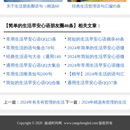
关于生活朋友圈语句（精选60
经典生活哲理语句汇编95条
句）
【简单的生活早安心语朋友圈46条】相关文章：
常用生活早安心语QQ23条
简短的生活早安心语摘录48条
常用生活的语句集合78句
2024年简单的生活早安心语微
经典生活语句大全（通用140
信大汇总59条
2024年简短的生活早安心语微
句）
通用生活早安心语QQ大集合
信汇编40句
2024年常用生活早安心语微信
52句
常用生活唯美短句200句
24句
【精华】2024年生活的语句汇
简短的生活早安心语QQ合集
编57条
通用生活早安心语QQ37条
61条
上一篇：
2024年有关有哲理的生活
下一篇：
2024年精选有哲理的生活
语句锦集35句
语句合集48句
Copyright © 2026
扬成时尚网
www.yangchengled.com 版权所有