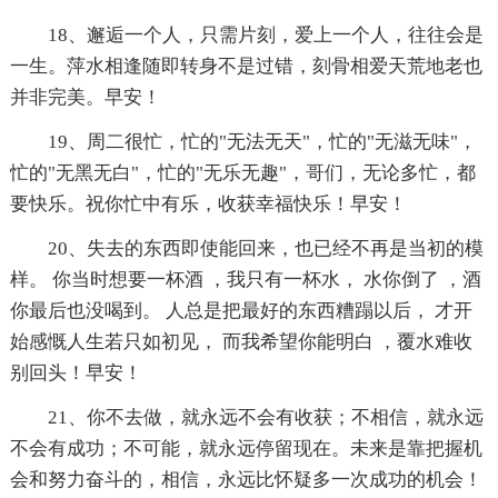
18、邂逅一个人，只需片刻，爱上一个人，往往会是
一生。萍水相逢随即转身不是过错，刻骨相爱天荒地老也
并非完美。早安！
19、周二很忙，忙的"无法无天"，忙的"无滋无味"，
忙的"无黑无白"，忙的"无乐无趣"，哥们，无论多忙，都
要快乐。祝你忙中有乐，收获幸福快乐！早安！
20、失去的东西即使能回来，也已经不再是当初的模
样。 你当时想要一杯酒 ，我只有一杯水， 水你倒了 ，酒
你最后也没喝到。 人总是把最好的东西糟蹋以后， 才开
始感慨人生若只如初见， 而我希望你能明白 ，覆水难收
别回头！早安！
21、你不去做，就永远不会有收获；不相信，就永远
不会有成功；不可能，就永远停留现在。未来是靠把握机
会和努力奋斗的，相信，永远比怀疑多一次成功的机会！