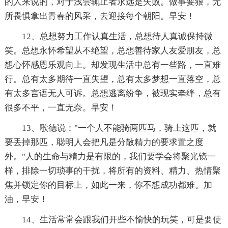
的人来说的，对于浅尝辄止者永远是失败。做事要狠，无
所畏惧拿出青春的风采，去迎接每个朝阳。早安！
12、总想努力工作认真生活，总想待人真诚保持微
笑。总想永怀希望从不绝望，总想善待家人友爱朋友，总
想心怀感恩乐观向上。却发现生活中总有一些路，一直难
行。总有太多期待一直失望，总有太多梦想一直落空，总
有太多言语无人可诉。总想逃离纷争，被现实牵绊，总有
很多不平，一直无奈。早安！
13、歌德说："一个人不能骑两匹马，骑上这匹，就
要丢掉那匹，聪明人会把凡是分散精力的要求置之度
外。"人的生命与精力是有限的，我们要学会将聚光镜一
样，排除一切琐事的干扰，将所有的资料、精力、热情聚
焦并锁定你的目标上，如此一来，你不想成功都难。加
油，早安！
14、生活常常会跟我们开些不愉快的玩笑，可是要使