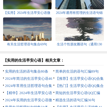
【实用】2024年生活早安心语微
2024年通用有哲理的生活语句锦
信摘录53条
集88条
有关生活哲理语句集合69句
生活个性朋友圈语句（通用130
句）
【实用的生活早安心语】相关文章：
实用的生活的语句集合80条
简单的生活的语句汇编89句
2024年简洁的生活早安心语46
【推荐】生活早安心语QQ合集
句
2024年常用生活哲理语句合集
55句
【热门】生活早安心语QQ集合
67句
【精华】2024年生活早安心语
39条
简短的生活早安心语QQ汇编
朋友圈合集65句
2024年实用的生活早安心语微
40句
精选生活的语句汇编36句