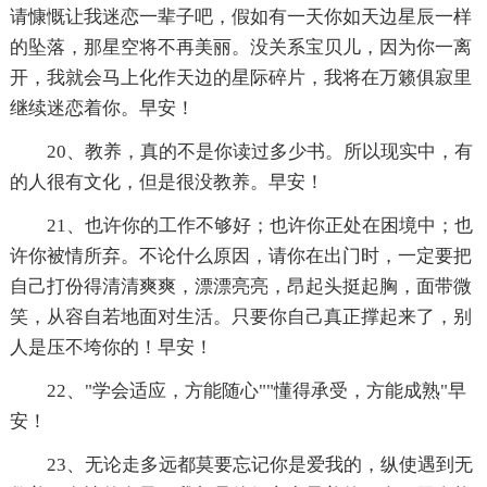
请慷慨让我迷恋一辈子吧，假如有一天你如天边星辰一样
的坠落，那星空将不再美丽。没关系宝贝儿，因为你一离
开，我就会马上化作天边的星际碎片，我将在万籁俱寂里
继续迷恋着你。早安！
20、教养，真的不是你读过多少书。所以现实中，有
的人很有文化，但是很没教养。早安！
21、也许你的工作不够好；也许你正处在困境中；也
许你被情所弃。不论什么原因，请你在出门时，一定要把
自己打份得清清爽爽，漂漂亮亮，昂起头挺起胸，面带微
笑，从容自若地面对生活。只要你自己真正撑起来了，别
人是压不垮你的！早安！
22、"学会适应，方能随心""懂得承受，方能成熟"早
安！
23、无论走多远都莫要忘记你是爱我的，纵使遇到无