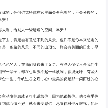
治疗你的，任何你觉得你在它里面会变完整的，不会分裂的，
早安！
得太近，给别人一些进退的空间。早安！
持走下去，肯定会有意想不到的风景。也许不是你本来想走的
有另一条路的风景，不同的山顶也一样会有美丽的日出，早
形形色色的人，在我们身边来了又走。有些人仅仅只是我们生
相守一辈子，却在心里激不起一丝波澜，寡淡无味；有些人
牵念一生，千帆过尽之后，心中最美的仍是那一闪而过的心
他会主动发信息或者打电话给你，因为他很想你。他会在乎你
看到你心情不好，就会来安慰你，尽管你对他发脾气，他还