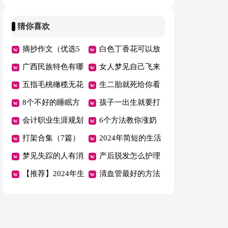
句
活早安心语43句
早安心语集锦47句
猜你喜欢
摘抄作文（优选5
白色丁香花可以放
篇）
广西民族特色有哪
在室内养吗
女人梦见自己飞来
些
五指毛桃橄榄无花
飞去说明什么
生二胎就死给你看
果煲汤的功效
8个不好的睡眠方
作文
孩子一出生就要打
式或危及健康
会计职业生涯规划
卡介苗吗 孩子出
6个方法教你涨奶
书15篇(精)
打架合集（7篇）
生后打的卡介苗是
疼痛怎么缓解
2024年简短的生活
梦见失踪的人有消
什么
早安心语QQ汇编
产后脱发怎么护理
息了有什么预兆
【推荐】2024年生
60条
清血管最好的方法
活早安心语42句