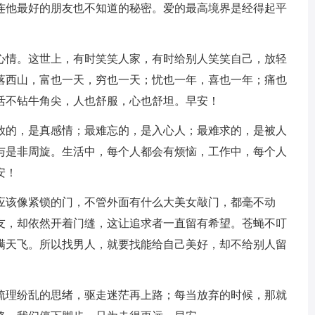
连他最好的朋友也不知道的秘密。爱的最高境界是经得起平
了心情。这世上，有时笑笑人家，有时给别人笑笑自己，放轻
落西山，富也一天，穷也一天；忧也一年，喜也一年；痛也
活不钻牛角尖，人也舒服，心也舒坦。早安！
难放的，是真感情；最难忘的，是入心人；最难求的，是被人
与是非周旋。生活中，每个人都会有烦恼，工作中，每个人
安！
，应该像紧锁的门，不管外面有什么大美女敲门，都毫不动
友，却依然开着门缝，这让追求者一直留有希望。苍蝇不叮
满天飞。所以找男人，就要找能给自己美好，却不给别人留
，梳理纷乱的思绪，驱走迷茫再上路；每当放弃的时候，那就