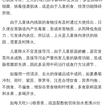
细菌、病毒侵袭肌体，或是由于儿童积食、排泄功能障碍
所致。
由于儿童体内残留的食物没有及时通过大便排出，日
久便在胃肠道内产生毒素，形成有害物质，从而降低免疫
力，引发体内炎症。所以说，上火是儿童体内潜伏的病
因，需要及时降火。
儿童降火不宜直接导泻，由于儿童脏器娇嫩，器官发
育尚未成熟，直接导泻会严重伤害儿童的肠胃功能，造成
肠胃菌群失调，因此多采用中药治疗或食疗方法调节，
如服用一些清凉、去火的保健品或中成药，如夏桑菊
冲剂、荷叶、紫苏、荸荠等。注意合理饮食，营养均衡，
不挑食、不偏食，增加谷类食物和纤维素，多食新鲜蔬菜
和水果，多喝开水。
如每天吃1~2根香蕉，或选梨数枚切块加水煮沸20分