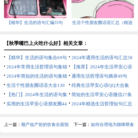
【精华】生活的语句汇编35句
生活个性朋友圈话语汇总（精选
150句）
【秋季嘴巴上火吃什么好】相关文章：
【精华】生活的语句集合69句
2024年通用生活的语句汇总58
2024年常用生活哲理语句集锦
条
【推荐】2024年生活早安心语
60条
2024年简短的生活的语句集锦
朋友圈合集58句
通用生活哲理语句摘录49句
45句
生活个性朋友圈话语大全130
经典生活早安心语QQ大合集
句精选
【热门】2024年生活的语句集
61句
简短的生活早安心语微信27条
锦39条
实用的生活早安心语朋友圈44
2024年精选生活哲理短句汇总
条
78句
上一篇：
顺产临产前的饮食全面指
下一篇：
如何合理地为猫咪喂食
导