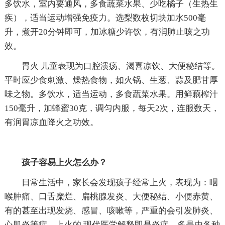
多饮水，室内要通风，多食蔬菜水果、少吃橘子（生热生
疾），适当运动增强免疫力。选梨数枚切块加水500毫
升，煮开20分钟即可，加冰糖少许饮，有润肺止咳之功
效。
胃火 儿童表现为口腔溃疡、渴喜凉饮、大便秘结等。
平时应少食刺激、燥热食物，如火锅、生葱、蒜及肥甘厚
味之物。多饮水，适当运动，多食蔬菜水果。用鲜藕榨汁
150毫升，加蜂蜜30克，调匀内服，每天2次，连服数天，
有润胃凉血降火之功效。
孩子容易上火怎么办？
日常生活中，家长会发现孩子经常上火，表现为：咽
喉肿痛、口舌糜烂、扁桃腺发炎、大便秘结、小便赤黄、
有的甚至出现发烧、感冒、咳嗽等，严重的会引发肺炎、
心肌炎等症。上火的.现代医学解释即是炎症，多是由各种