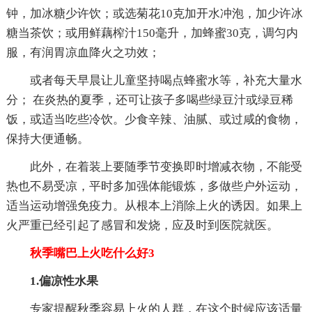
钟，加冰糖少许饮；或选菊花10克加开水冲泡，加少许冰
糖当茶饮；或用鲜藕榨汁150毫升，加蜂蜜30克，调匀内
服，有润胃凉血降火之功效；
或者每天早晨让儿童坚持喝点蜂蜜水等，补充大量水
分； 在炎热的夏季，还可让孩子多喝些绿豆汁或绿豆稀
饭，或适当吃些冷饮。少食辛辣、油腻、或过咸的食物，
保持大便通畅。
此外，在着装上要随季节变换即时增减衣物，不能受
热也不易受凉，平时多加强体能锻炼，多做些户外运动，
适当运动增强免疫力。从根本上消除上火的诱因。如果上
火严重已经引起了感冒和发烧，应及时到医院就医。
秋季嘴巴上火吃什么好3
1.偏凉性水果
专家提醒秋季容易上火的人群，在这个时候应该适量