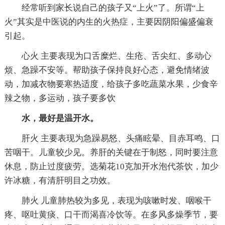
经常听到家长说自己的孩子又“上火”了。所谓“上
火”其实是中医说的内生的火热症，主要因阴阳偏盛偏衰
引起。
心火 主要表现为口舌糜烂、生疮、舌尖红、多动心
烦、急躁不安等。帮助孩子保持良好心态，避免情绪波
动，加减衣物要寒热适度，给孩子多吃蔬菜水果，少食辛
辣之物，多运动，孩子要多饮
水，最好是温开水。
肝火 主要表现为急躁易怒、头痛眩晕、目赤耳鸣、口
苦咽干。儿童较少见。养肝的关键在于制怒，同时要注意
休息，防止过度疲劳。选菊花10克加开水泡代茶饮，加少
许冰糖，有清肝明目之功效。
肺火 儿童肺热较为多见，表现为咳嗽时发、咽喉干
疼、呕吐黄痰、口干而渴喜冷饮等。在多风多燥季节，要