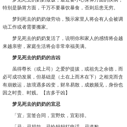
特别是肠胃方面，千万不要暴饮暴食，否则后患无穷。
梦到死去的奶奶做劳动，预示家里人将会有人会被调
动工作或者需要搬家。
梦见死去的奶奶复活了，说明你和家人的感情将会越
来越亲密，家庭生活将会非常幸福美满。
梦见死去的奶奶的吉凶
虽得尊长（或上司）之爱护提拔，或祖先之余德，而
必可成功发展，但基础是（土在上而木在下）之相克而含
有崩败运，故境遇多凶变，财帛易散，成败频见，身份也
因之时贵、时贱。【吉多于凶】
梦见死去的奶奶的宜忌
「宜」宜签合同，宜野炊，宜彩排。
「忌」忌捐款，忌给妈妈打电话，忌道歉。