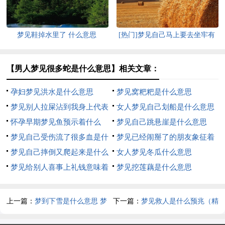
梦见鞋掉水里了 什么意思
[热门]梦见自己马上要去坐牢有
什么征兆
【男人梦见很多蛇是什么意思】相关文章：
孕妇梦见洪水是什么意思
梦见窝粑粑是什么意思
梦见别人拉屎沾到我身上代表
女人梦见自己划船是什么意思
什么
怀孕早期梦见鱼预示着什么
梦见自己跳悬崖是什么意思
梦见自己受伤流了很多血是什
梦见已经闹掰了的朋友象征着
么意思
梦见自己摔倒又爬起来是什么
什么
女人梦见冬瓜什么意思
意思
梦见给别人喜事上礼钱意味着
梦见挖莲藕是什么意思
什么
上一篇：
梦到下雪是什么意思 梦
下一篇：
梦见救人是什么预兆（精
见下雪好吗
选）