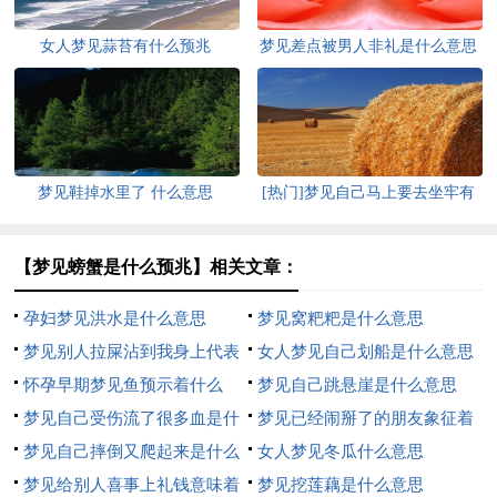
女人梦见蒜苔有什么预兆
梦见差点被男人非礼是什么意思
梦见鞋掉水里了 什么意思
[热门]梦见自己马上要去坐牢有
什么征兆
【梦见螃蟹是什么预兆】相关文章：
孕妇梦见洪水是什么意思
梦见窝粑粑是什么意思
梦见别人拉屎沾到我身上代表
女人梦见自己划船是什么意思
什么
怀孕早期梦见鱼预示着什么
梦见自己跳悬崖是什么意思
梦见自己受伤流了很多血是什
梦见已经闹掰了的朋友象征着
么意思
梦见自己摔倒又爬起来是什么
什么
女人梦见冬瓜什么意思
意思
梦见给别人喜事上礼钱意味着
梦见挖莲藕是什么意思