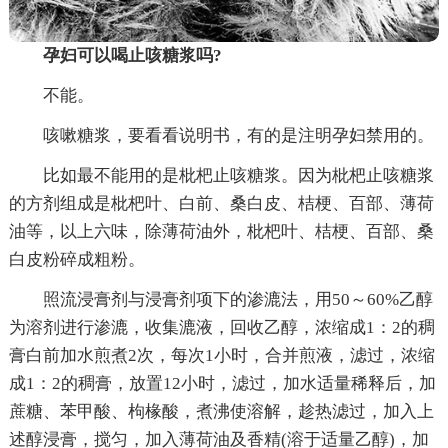
孕妇可以喝止咳糖浆吗?
不能。
咳嗽糖浆，要看看说明书，有的是注明孕妇禁用的。
比如最不能用的是枇杷止咳糖浆。因为枇杷止咳糖浆
的方剂组成是枇杷叶、白前、桑白皮、桔梗、百部、薄荷
油等，以上六味，除薄荷油外，枇杷叶、桔梗、百部、桑
白皮粉碎成粗粉。
照流浸膏剂与浸膏剂项下的渗漉法，用50～60%乙醇
为溶剂进行渗漉，收集漉液，回收乙醇，浓缩成1：2的稠
膏白前加水煎煮2次，每次1小时，合并煎液，滤过，浓缩
成1：2的稠膏，放置12小时，滤过，加水适量稀释后，加
蔗糖、苯甲酸、枸椽酸，煮沸使溶解，趁热滤过，加入上
述醇浸膏，搅匀，加入薄荷油及香精(溶于适量乙醇)，加