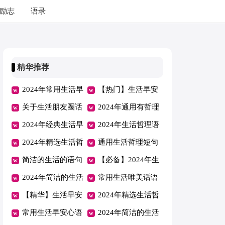
励志
语录
精华推荐
2024年常用生活早
【热门】生活早安
安心语微信锦集30
关于生活朋友圈话
心语39句
2024年通用有哲理
条
语40句精选
2024年经典生活早
的生活语句摘录46
2024年生活哲理语
安心语微信37句
2024年精选生活哲
条
句集合75句
通用生活哲理短句
理语句汇编59句
简洁的生活的语句
合集56条
【必备】2024年生
合集75条
2024年简洁的生活
活早安心语QQ28
常用生活唯美话语
的语句集锦90句
【精华】生活早安
条
30句精选
2024年精选生活哲
心语集锦35句
常用生活早安心语
理语句集合96句
2024年简洁的生活