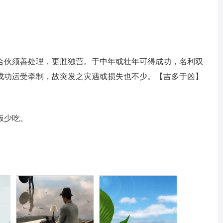
合伙须善处理，更胜独营。于中年或壮年可得成功，名利双
成功运受牵制，故突发之灾遇或损失也不少。【吉多于凶】
饭少吃。