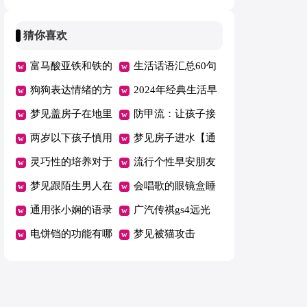
QQ汇总52条
早安心语微信59条
猜你喜欢
富马酸亚铁和铁的
生活话语汇总60句
区别
狗狗表达情绪的方
精选
2024年经典生活早
式
梦见盖房子在地里
安心语33条
防甲流：让孩子接
的意义是啥
两岁以下孩子慎用
纳口罩小窍门
梦见房子进水【通
灵巧性的培养对于
用】
流行个性早安朋友
孩子也重要
梦见跟陌生男人在
圈汇总105句
会唱歌的眼镜盒睡
一起拥抱是什么意
通用张小娴的语录
前故事
广汽传祺gs4远光
思
汇编61句
电饼铛的功能有哪
灯不够亮怎么办
梦见被猫攻击
些