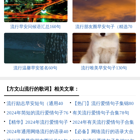
流行早安问候语汇总160句
流行朋友圈早安句子（精选70
句）
流行温馨早安签名60句
流行唯美早安句子130句
【方文山流行的歌词】相关文章：
流行励志早安短句（通用40
【热门】流行爱情句子集锦80
句）
2024年简短的流行爱情句子76
条
有关流行爱情句子合集78句
条
【精华】2024年流行爱情句子
2024年有关流行爱情句子合集
集锦96句
2024年通用网络流行的语录40
90条
【必备】网络流行的语录大合