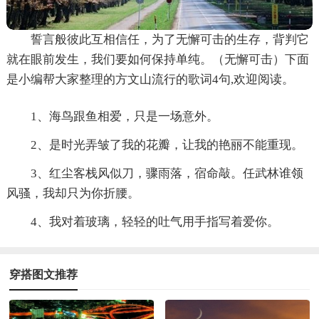
誓言般彼此互相信任，为了无懈可击的生存，背判它
就在眼前发生，我们要如何保持单纯。（无懈可击）下面
是小编帮大家整理的方文山流行的歌词4句,欢迎阅读。
1、海鸟跟鱼相爱，只是一场意外。
2、是时光弄皱了我的花瓣，让我的艳丽不能重现。
3、红尘客栈风似刀，骤雨落，宿命敲。任武林谁领
风骚，我却只为你折腰。
4、我对着玻璃，轻轻的吐气用手指写着爱你。
穿搭图文推荐