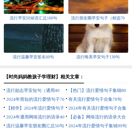
流行早安问候语汇总160句
流行朋友圈早安句子（精选70
句）
流行温馨早安签名60句
流行唯美早安句子130句
【时尚妈妈教孩子学理财】相关文章：
流行励志早安短句（通用40
【热门】流行爱情句子集锦80
句）
2024年简短的流行爱情句子76
条
有关流行爱情句子合集78句
条
【精华】2024年流行爱情句子
2024年有关流行爱情句子合集
集锦96句
2024年通用网络流行的语录40
90条
【必备】网络流行的语录大合
句
流行温馨早安朋友圈汇总50句
集73条
2024年流行爱情句子集锦99句